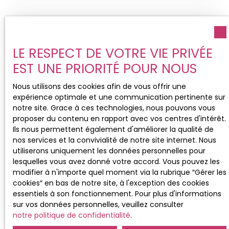
indépendante, un spacieux séjour baigné de
transparence. 👉 Un simple échange permet
lumière, ainsi que deux chambres, chacune
souvent d’y voir plus clair. N’hésitez pas à me
disposant de sa propre salle d’eau. Une buanderie
contacter pour en discuter sereinement.
Vendu
et un grand GARAGE complètent l’ensemble. Il est
également possible d’aménager une troisième
LE RESPECT DE VOTRE VIE PRIVÉE
chambre selon vos besoins. Des travaux de
EST UNE PRIORITÉ POUR NOUS
rafraîchissement permettront de révéler tout le
charme et le confort de cette maison à fort
Nous utilisons des cookies afin de vous offrir une
potentiel. Vous apprécierez son cadre calme et
expérience optimale et une communication pertinente sur
agréable, à proximité du centre du village et de
notre site. Grace à ces technologies, nous pouvons vous
toutes les commodités. 📞 À découvrir rapidement
proposer du contenu en rapport avec vos centres d'intérêt.
! Contactez Magali Decroix votre conseillère LGM
Vendu
Ils nous permettent également d'améliorer la qualité de
Immobilier sur le secteur au O6838 80189
nos services et la convivialité de notre site internet. Nous
utiliserons uniquement les données personnelles pour
lesquelles vous avez donné votre accord. Vous pouvez les
MAISON 6 PIÈCES 145 M2
modifier à n'importe quel moment via la rubrique ″Gérer les
6
pièces
145
m²
Teyran 34820
cookies″ en bas de notre site, à l'exception des cookies
essentiels à son fonctionnement. Pour plus d'informations
EXCLUSIVITE - TEYRAN – Maison familiale 145 m²
sur vos données personnelles, veuillez consulter
avec piscine À quelques minutes de Montpellier,
notre politique de confidentialité
.
découvrez cette maison familiale de 145 m² (5