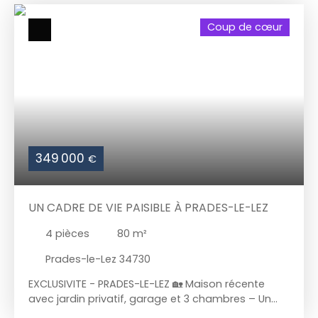
Coup de cœur
349 000
€
UN CADRE DE VIE PAISIBLE À PRADES-LE-LEZ
4
pièces
80
m²
Prades-le-Lez 34730
EXCLUSIVITE - PRADES-LE-LEZ 🏡 Maison récente
avec jardin privatif, garage et 3 chambres – Un
cadre de vie paisible à Prades-le-Lez. À la