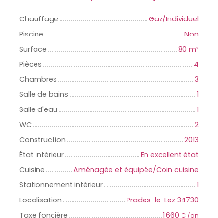
Chauffage
Gaz/Individuel
Piscine
Non
Surface
80
m²
Pièces
4
Chambres
3
Salle de bains
1
Salle d'eau
1
WC
2
Construction
2013
État intérieur
En excellent état
Cuisine
Aménagée et équipée/Coin cuisine
Stationnement intérieur
1
Localisation
Prades-le-Lez 34730
Taxe foncière
1 660
€ /an