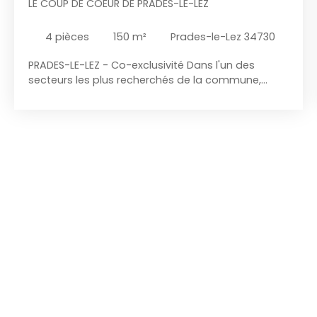
LE COUP DE COEUR DE PRADES-LE-LEZ
4
pièces
150
m²
Prades-le-Lez 34730
PRADES-LE-LEZ - Co-exclusivité Dans l'un des
secteurs les plus recherchés de la commune,
découvrez cette maison de 150 m² offrant un
cadre de vie privilégié, au calme et sans aucun
vis-à-vis. Édifiée sur une parcelle de 600 m², elle
bénéficie d'une belle vue dégagée et d'un
extérieur parfaitement aménagé avec piscine,
terrasse et espaces de détente. L'intérieur
propose de beaux volumes avec un grand séjour
lumineux, une cuisine fonctionnelle, trois belles
chambres, une buanderie ainsi qu'un garage. La
maison a été parfaitement entretenue et ne
nécessite aucun travaux. Vous n'avez plus qu'à
poser vos valises. Les + : * Quartier recherché *
Calme absolu * Vue dégagée * Aucun vis-à-vis *
Piscine * Garage * Buanderie * Aucun travaux à
prévoir Un bien rare sur le secteur. À découvrir