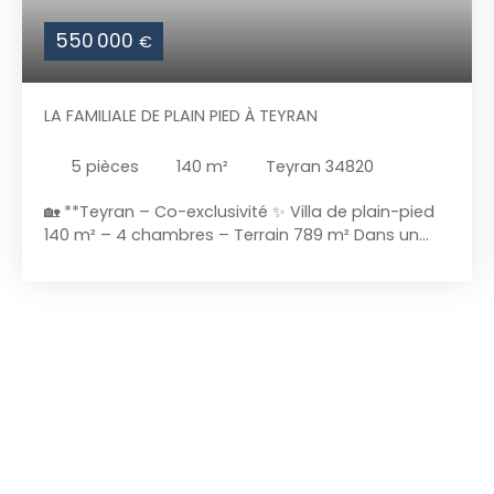
550 000
€
LA FAMILIALE DE PLAIN PIED À TEYRAN
5
pièces
140
m²
Teyran 34820
🏡 **Teyran – Co-exclusivité ✨ Villa de plain-pied
140 m² – 4 chambres – Terrain 789 m² Dans un
environnement calme et recherché, découvrez
cette agréable villa de PLAIN-PIED construite en
2000, offrant une surface habitable de 140 m² sur
une belle parcelle de 789 m². Dès l’entrée, vous
serez séduits par une grande pièce de vie baignée
de lumière, idéale pour partager des moments en
famille ou entre amis, donnant accès à une
terrasse très bien exposée. La maison se
compose de : * 4 chambres, dont une suite
parentale avec douche et lavabo * Une salle
d’eau supplémentaire * Une cuisine fonctionnelle *